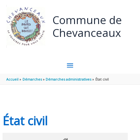
Panneau de gestion des cookies
Aller au contenu
Aller au pied de page
Commune de
Chevanceaux
MENU
PRINCIPAL
Accueil
Démarches
Démarches administratives
État civil
État civil