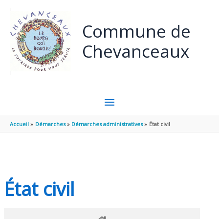
Panneau de gestion des cookies
Aller au contenu
Aller au pied de page
Commune de
Chevanceaux
MENU
PRINCIPAL
Accueil
Démarches
Démarches administratives
État civil
État civil