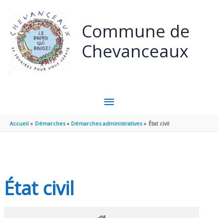
Panneau de gestion des cookies
Aller au contenu
Aller au pied de page
Commune de
Chevanceaux
MENU
PRINCIPAL
Accueil
Démarches
Démarches administratives
État civil
État civil