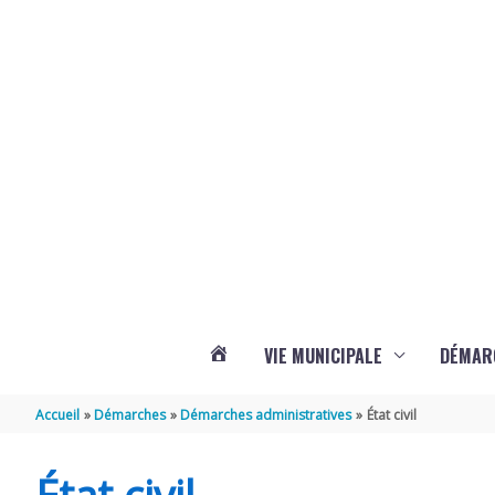
Aller au contenu
Aller au pied de page
Panneau de gestion des cookies
VIE MUNICIPALE
DÉMAR
ACTUALITÉS
Accueil
Démarches
Démarches administratives
État civil
DE
État civil