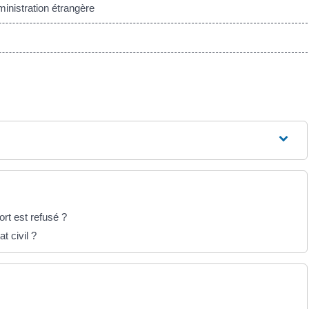
inistration étrangère
ort est refusé ?
t civil ?