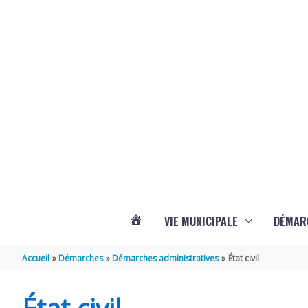
Aller au contenu
Aller au pied de page
Panneau de gestion des cookies
VIE MUNICIPALE
DÉMAR
ACTUALITÉS
Accueil
Démarches
Démarches administratives
État civil
DE
État civil