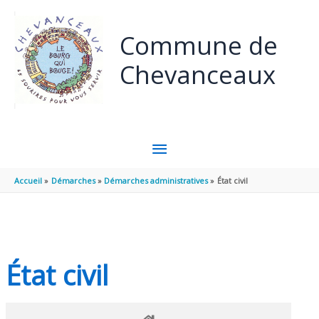
Panneau de gestion des cookies
Aller au contenu
Aller au pied de page
Commune de
Chevanceaux
MENU
PRINCIPAL
Accueil
Démarches
Démarches administratives
État civil
État civil