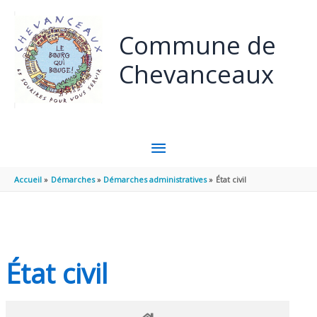
Panneau de gestion des cookies
Aller au contenu
Aller au pied de page
Commune de
Chevanceaux
MENU
PRINCIPAL
Accueil
Démarches
Démarches administratives
État civil
État civil