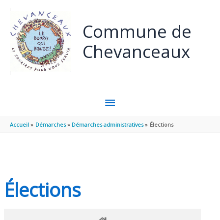
Panneau de gestion des cookies
Aller au contenu
Aller au pied de page
Commune de
Chevanceaux
MENU
PRINCIPAL
Accueil
Démarches
Démarches administratives
Élections
Élections