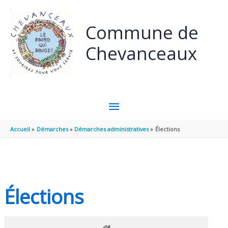
Panneau de gestion des cookies
Aller au contenu
Aller au pied de page
Commune de
Chevanceaux
MENU
PRINCIPAL
Accueil
Démarches
Démarches administratives
Élections
Élections