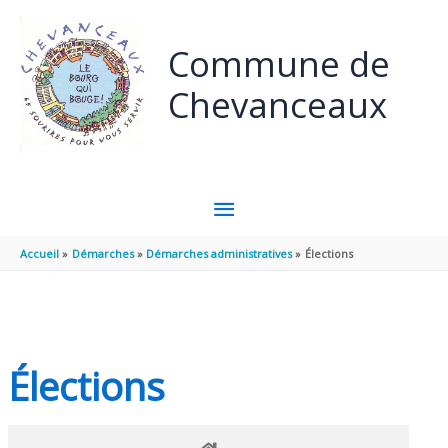
Panneau de gestion des cookies
Aller au contenu
Aller au pied de page
Commune de
Chevanceaux
MENU
PRINCIPAL
Accueil
Démarches
Démarches administratives
Élections
Élections