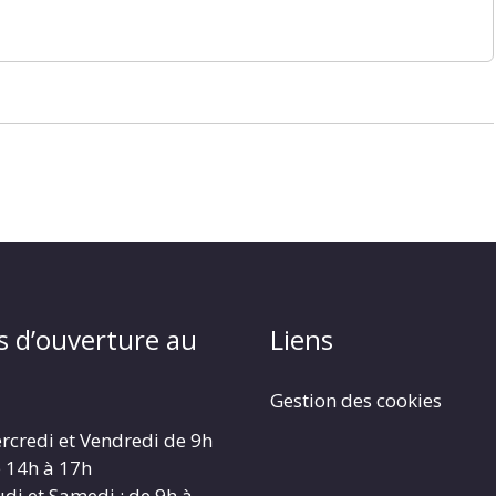
s d’ouverture au
Liens
Gestion des cookies
rcredi et Vendredi de 9h
e 14h à 17h
udi et Samedi : de 9h à