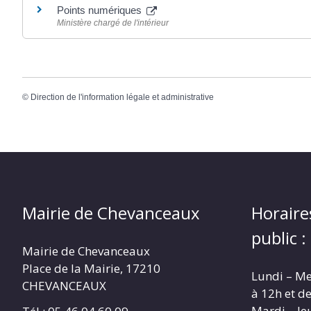
Points numériques
Ministère chargé de l'intérieur
©
Direction de l'information légale et administrative
Mairie de Chevanceaux
Horaire
public :
Mairie de Chevanceaux
Place de la Mairie, 17210
Lundi – Me
CHEVANCEAUX
à 12h et d
Mardi – Je