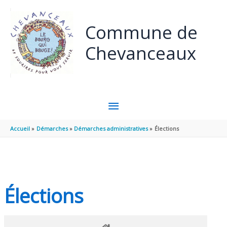
Panneau de gestion des cookies
Aller au contenu
Aller au pied de page
Commune de
Chevanceaux
MENU
PRINCIPAL
Accueil
Démarches
Démarches administratives
Élections
Élections