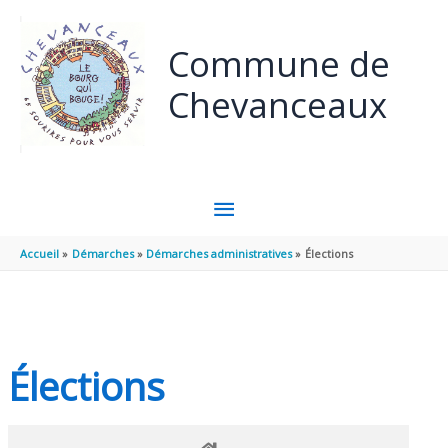
Panneau de gestion des cookies
Aller au contenu
Aller au pied de page
Commune de
Chevanceaux
MENU
PRINCIPAL
Accueil
Démarches
Démarches administratives
Élections
Élections