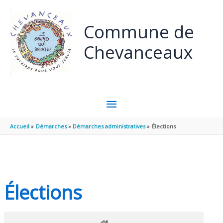
Panneau de gestion des cookies
Aller au contenu
Aller au pied de page
Commune de
Chevanceaux
MENU
PRINCIPAL
Accueil
Démarches
Démarches administratives
Élections
Élections