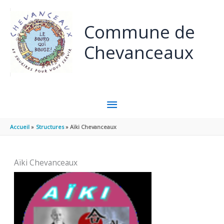
Aller au contenu
Aller au pied de page
Commune de
Chevanceaux
MENU
PRINCIPAL
Accueil
Structures
Aïki Chevanceaux
Aïki Chevanceaux