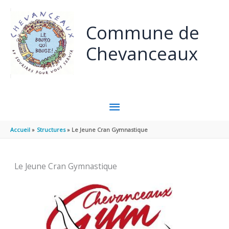
Aller au contenu
Aller au pied de page
Commune de
Chevanceaux
MENU
PRINCIPAL
Accueil
Structures
Le Jeune Cran Gymnastique
Le Jeune Cran Gymnastique