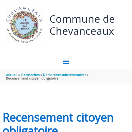
Panneau de gestion des cookies
Aller au contenu
Aller au pied de page
Commune de
Chevanceaux
MENU
PRINCIPAL
Accueil
Démarches
Démarches administratives
Recensement citoyen obligatoire
Recensement citoyen
obligatoire