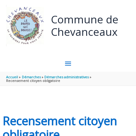
Panneau de gestion des cookies
Aller au contenu
Aller au pied de page
Commune de
Chevanceaux
MENU
PRINCIPAL
Accueil
Démarches
Démarches administratives
Recensement citoyen obligatoire
Recensement citoyen
obligatoire