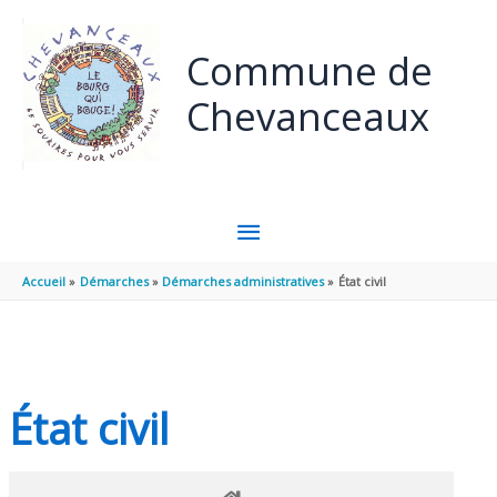
Panneau de gestion des cookies
Aller au contenu
Aller au pied de page
Commune de
Chevanceaux
MENU
PRINCIPAL
Accueil
Démarches
Démarches administratives
État civil
État civil