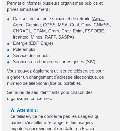
Permet d'informer plusieurs organismes publics et
privés simultanément :
Caisses de sécurité sociale et de retraite (
Agirc-
Arrco
,
Camieg
,
CGSS
,
MSA
,
Cnaf
,
Cnav
,
CNMSS
,
CNRACL
,
CPAM
,
Cram
,
Crav
,
Enim
,
FSPOEIE
,
Ircantec
,
Mines
,
RAFP
,
SASPA
)
Énergie (EDF, Engie)
Pôle emploi
Service des impôts
Services en charge des cartes grises (SIV)
Vous pouvez également utiliser ce téléservice pour
signaler un changement d'adresse électronique, de
numéro de téléphone (fixe ou portable).
Se munir de ses identifiants pour chacun des
organismes concernés.
Attention :
ce téléservice ne concerne pas les usagers qui
partent s'installer à l'étranger et les usagers
expatriés qui reviennent s'installer en France.