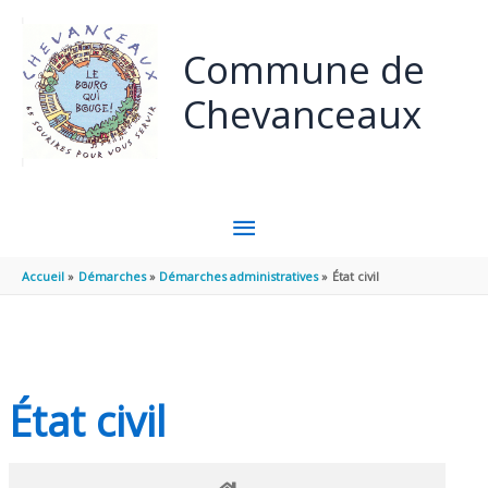
Panneau de gestion des cookies
Aller au contenu
Aller au pied de page
Commune de
Chevanceaux
MENU
PRINCIPAL
Accueil
Démarches
Démarches administratives
État civil
État civil