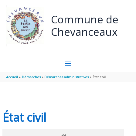
Panneau de gestion des cookies
Aller au contenu
Aller au pied de page
Commune de
Chevanceaux
MENU
PRINCIPAL
Accueil
Démarches
Démarches administratives
État civil
État civil