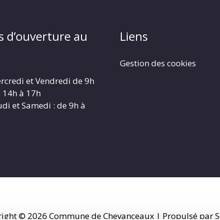
s d’ouverture au
Liens
Gestion des cookies
rcredi et Vendredi de 9h
e 14h à 17h
udi et Samedi : de 9h à
right © 2026
Commune de Chevanceaux
| Propulsé par S