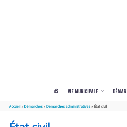
Aller au contenu
Aller au pied de page
Panneau de gestion des cookies
VIE MUNICIPALE
DÉMAR
ACTUALITÉS
Accueil
Démarches
Démarches administratives
État civil
DE
État civil