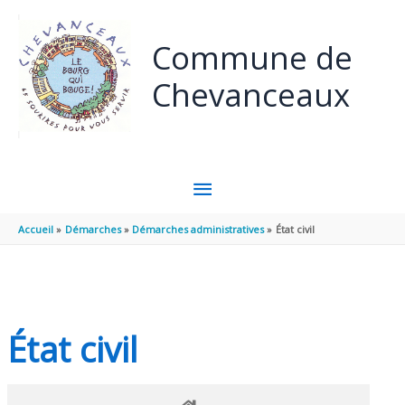
Panneau de gestion des cookies
Aller au contenu
Aller au pied de page
Commune de
Chevanceaux
MENU
PRINCIPAL
Accueil
Démarches
Démarches administratives
État civil
État civil