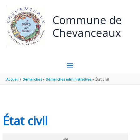
Panneau de gestion des cookies
Aller au contenu
Aller au pied de page
Commune de
Chevanceaux
MENU
PRINCIPAL
Accueil
Démarches
Démarches administratives
État civil
État civil