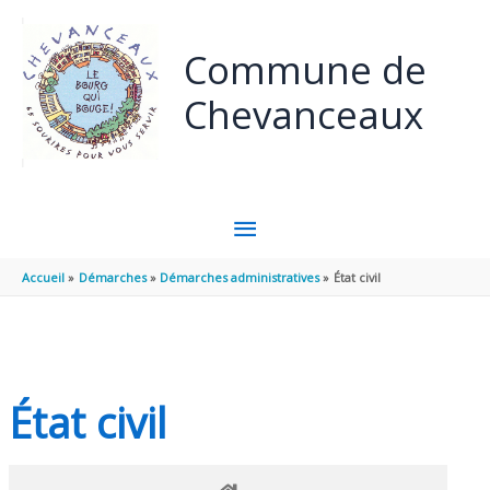
Panneau de gestion des cookies
Aller au contenu
Aller au pied de page
Commune de
Chevanceaux
MENU
PRINCIPAL
Accueil
Démarches
Démarches administratives
État civil
État civil