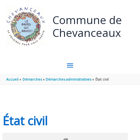
Panneau de gestion des cookies
Aller au contenu
Aller au pied de page
Commune de
Chevanceaux
MENU
PRINCIPAL
Accueil
Démarches
Démarches administratives
État civil
État civil