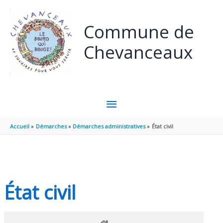
Panneau de gestion des cookies
Aller au contenu
Aller au pied de page
Commune de
Chevanceaux
MENU
PRINCIPAL
Accueil
Démarches
Démarches administratives
État civil
État civil