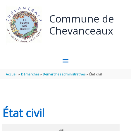
Panneau de gestion des cookies
Aller au contenu
Aller au pied de page
Commune de
Chevanceaux
MENU
PRINCIPAL
Accueil
Démarches
Démarches administratives
État civil
État civil