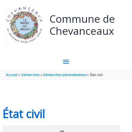
Panneau de gestion des cookies
Aller au contenu
Aller au pied de page
Commune de
Chevanceaux
MENU
PRINCIPAL
Accueil
Démarches
Démarches administratives
État civil
État civil