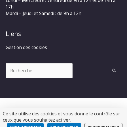
Lundi – Mercredi et Vendredi de 9h à 12h et de 14h à
17h
Mardi – Jeudi et Samedi : de 9h à 12h
Liens
Gestion des cookies
Rechercher :
Ce site utilise des cookies et vous donne le contrôle sur
Copyright © 2026
Commune de Chevanceaux
|
ceux que vous souhaitez activer.
Propulsé par Soluris