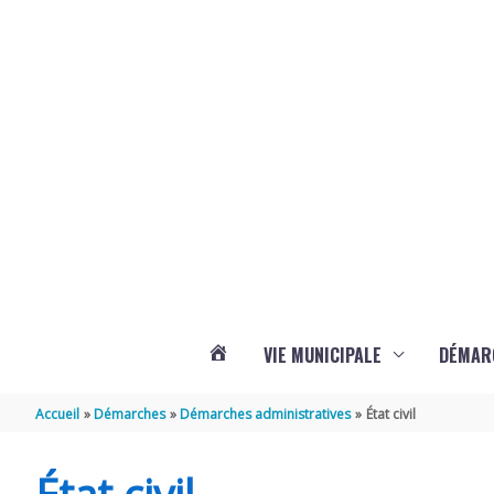
Aller au contenu
Aller au pied de page
Panneau de gestion des cookies
VIE MUNICIPALE
DÉMAR
ACTUALITÉS
Accueil
Démarches
Démarches administratives
État civil
DE
État civil