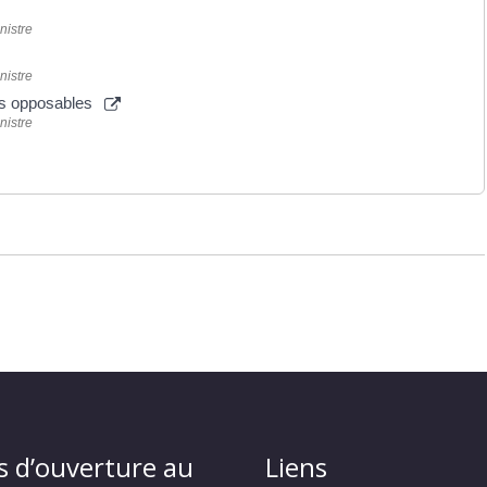
nistre
nistre
ions opposables
nistre
s d’ouverture au
Liens