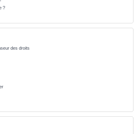
e ?
nseur des droits
er