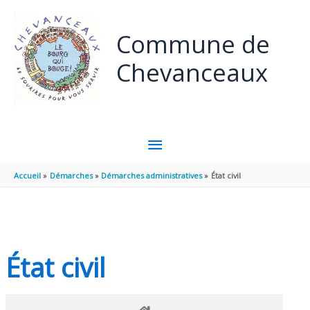
Panneau de gestion des cookies
Aller au contenu
Aller au pied de page
Commune de
Chevanceaux
MENU
PRINCIPAL
Accueil
Démarches
Démarches administratives
État civil
État civil