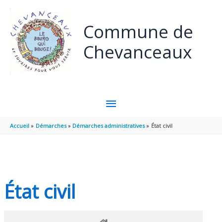
Panneau de gestion des cookies
Aller au contenu
Aller au pied de page
Commune de
Chevanceaux
MENU
PRINCIPAL
Accueil
Démarches
Démarches administratives
État civil
État civil