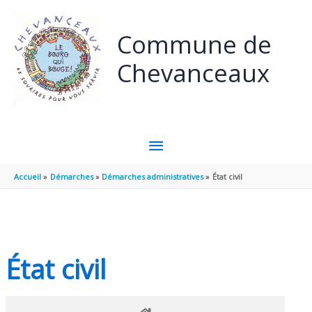
Panneau de gestion des cookies
Aller au contenu
Aller au pied de page
Commune de
Chevanceaux
MENU
PRINCIPAL
Accueil
Démarches
Démarches administratives
État civil
État civil