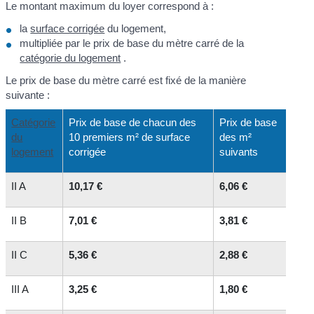
Le montant maximum du loyer correspond à :
la
surface corrigée
du logement,
multipliée par le prix de base du mètre carré de la
catégorie du logement
.
Le prix de base du mètre carré est fixé de la manière
suivante :
Catégorie
Prix de base de chacun des
Prix de base
du
10 premiers m² de surface
des m²
logement
corrigée
suivants
II A
10,17 €
6,06 €
II B
7,01 €
3,81 €
II C
5,36 €
2,88 €
III A
3,25 €
1,80 €