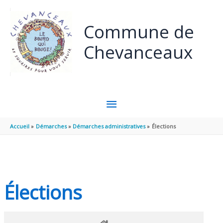
Panneau de gestion des cookies
Aller au contenu
Aller au pied de page
Commune de
Chevanceaux
MENU
PRINCIPAL
Accueil
Démarches
Démarches administratives
Élections
Élections