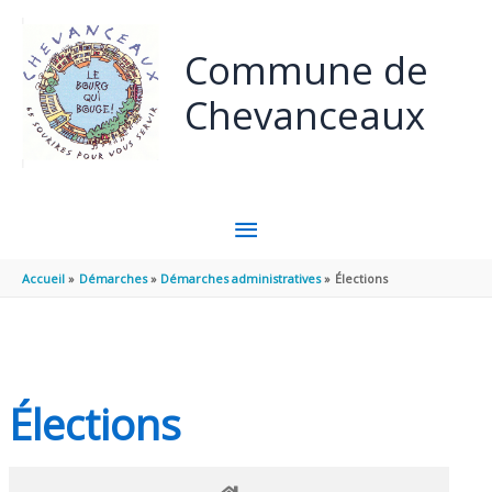
Panneau de gestion des cookies
Aller au contenu
Aller au pied de page
Commune de
Chevanceaux
MENU
PRINCIPAL
Accueil
Démarches
Démarches administratives
Élections
Élections