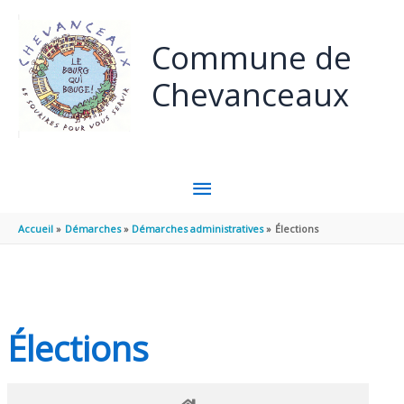
Panneau de gestion des cookies
Aller au contenu
Aller au pied de page
Commune de
Chevanceaux
MENU
PRINCIPAL
Accueil
Démarches
Démarches administratives
Élections
Élections