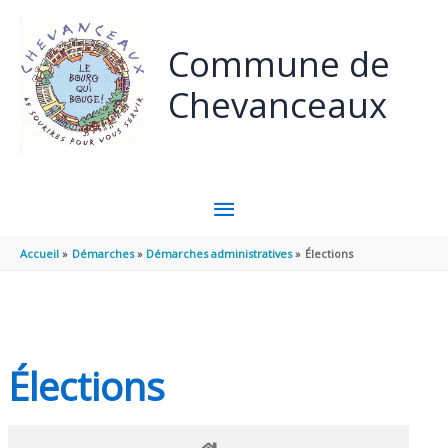
Panneau de gestion des cookies
Aller au contenu
Aller au pied de page
Commune de
Chevanceaux
MENU
PRINCIPAL
Accueil
Démarches
Démarches administratives
Élections
Élections