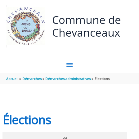
Panneau de gestion des cookies
Aller au contenu
Aller au pied de page
Commune de
Chevanceaux
MENU
PRINCIPAL
Accueil
Démarches
Démarches administratives
Élections
Élections