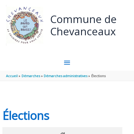
Panneau de gestion des cookies
Aller au contenu
Aller au pied de page
Commune de
Chevanceaux
MENU
PRINCIPAL
Accueil
Démarches
Démarches administratives
Élections
Élections