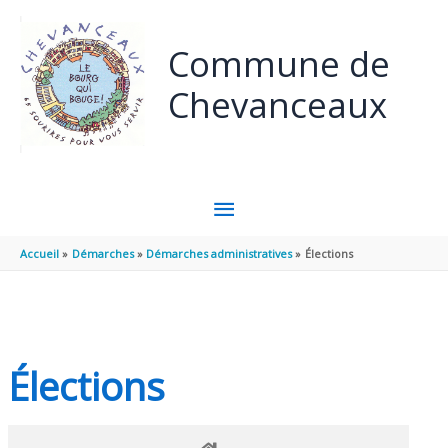
Panneau de gestion des cookies
Aller au contenu
Aller au pied de page
Commune de
Chevanceaux
MENU
PRINCIPAL
Accueil
Démarches
Démarches administratives
Élections
Élections