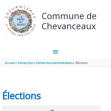
Panneau de gestion des cookies
Aller au contenu
Aller au pied de page
Commune de
Chevanceaux
MENU
PRINCIPAL
Accueil
Démarches
Démarches administratives
Élections
Élections