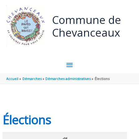
Panneau de gestion des cookies
Aller au contenu
Aller au pied de page
Commune de
Chevanceaux
MENU
PRINCIPAL
Accueil
Démarches
Démarches administratives
Élections
Élections