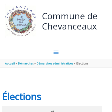
Panneau de gestion des cookies
Aller au contenu
Aller au pied de page
Commune de
Chevanceaux
MENU
PRINCIPAL
Accueil
Démarches
Démarches administratives
Élections
Élections