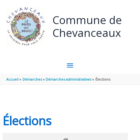
Panneau de gestion des cookies
Aller au contenu
Aller au pied de page
Commune de
Chevanceaux
MENU
PRINCIPAL
Accueil
Démarches
Démarches administratives
Élections
Élections