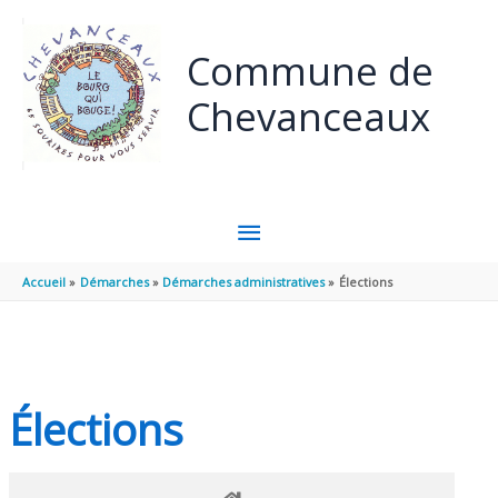
Panneau de gestion des cookies
Aller au contenu
Aller au pied de page
Commune de
Chevanceaux
MENU
PRINCIPAL
Accueil
Démarches
Démarches administratives
Élections
Élections