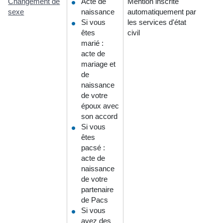
Changement de
Acte de
Mention inscrite
sexe
naissance
automatiquement par
Si vous
les services d'état
êtes
civil
marié :
acte de
mariage et
de
naissance
de votre
époux avec
son accord
Si vous
êtes
pacsé :
acte de
naissance
de votre
partenaire
de Pacs
Si vous
avez des