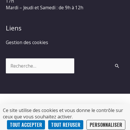
17h
Mardi – Jeudi et Samedi : de 9h à 12h
Liens
Gestion des cookies
Rechercher :
Ce site utilise des cookies et vous donne le contrôle sur
Copyright © 2026
Commune de Chevanceaux
|
ceux que vous souhaitez activer.
Propulsé par Soluris
TOUT ACCEPTER
TOUT REFUSER
PERSONNALISER