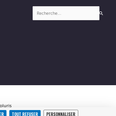
Rechercher :
oluris
ER
TOUT REFUSER
PERSONNALISER