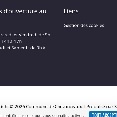
s d’ouverture au
Liens
Gestion des cookies
rcredi et Vendredi de 9h
e 14h à 17h
udi et Samedi : de 9h à
right © 2026
Commune de Chevanceaux
| Propulsé par S
TOUT ACCEPT
le contrôle sur ceux que vous souhaitez activer.