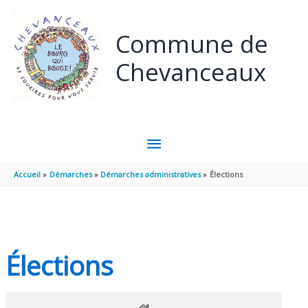
Panneau de gestion des cookies
Aller au contenu
Aller au pied de page
Commune de
Chevanceaux
MENU
PRINCIPAL
Accueil
Démarches
Démarches administratives
Élections
Élections