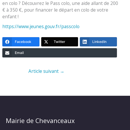
en colo ? Découvrez le Pass colo, une aide allant de 200
€ à 350 €, pour financer le départ en colo de votre
enfant !
https://www.jeunes.gouv.fr/passcolo
Facebook
Twitter
LinkedIn
Email
Article suivant
→
Mairie de Chevanceaux