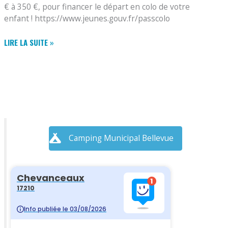
€ à 350 €, pour financer le départ en colo de votre
enfant ! https://www.jeunes.gouv.fr/passcolo
PASS
LIRE LA SUITE »
COLO
Camping Municipal Bellevue