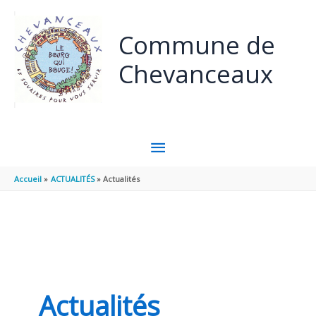
Panneau de gestion des cookies
Aller au contenu
Aller au pied de page
Commune de
Chevanceaux
MENU
PRINCIPAL
Accueil
ACTUALITÉS
Actualités
Actualités