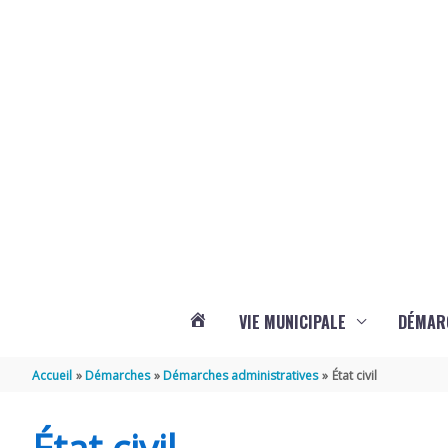
Aller au contenu
Aller au pied de page
Panneau de gestion des cookies
VIE MUNICIPALE
DÉMAR
ACTUALITÉS
Accueil
Démarches
Démarches administratives
État civil
DE
État civil